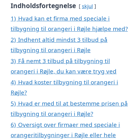
Indholdsfortegnelse
skjul
1)
Hvad kan et firma med speciale i
tilbygning til orangeri i Røjle hjælpe med?
2)
Indhent altid mindst 3 tilbud på
tilbygning til orangeri i Røjle
3)
Få nemt 3 tilbud på tilbygning til
orangeri i Røjle, du kan være tryg ved
4)
Hvad koster tilbygning til orangeri i
Røjle?
5)
Hvad er med til at bestemme prisen på
tilbygning til orangeri i Røjle?
6)
Oversigt over firmaer med speciale i
orangeritilbygninger i Røjle eller hele