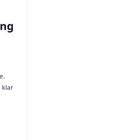
ing
e.
 klar