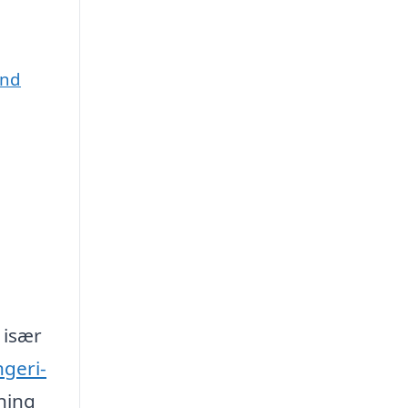
and
 især
geri-
gning