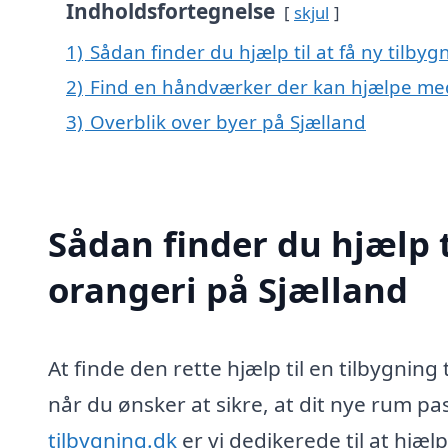
Indholdsfortegnelse
skjul
1)
Sådan finder du hjælp til at få ny tilbyg
2)
Find en håndværker der kan hjælpe med t
3)
Overblik over byer på Sjælland
Sådan finder du hjælp ti
orangeri på Sjælland
At finde den rette hjælp til en tilbygnin
når du ønsker at sikre, at dit nye rum pa
tilbygning.dk
er vi dedikerede til at hjæl