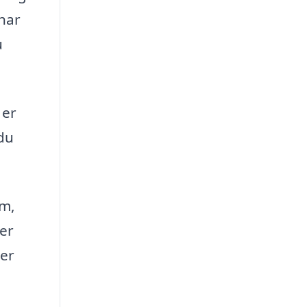
 har
u
 er
 du
om,
ler
ler