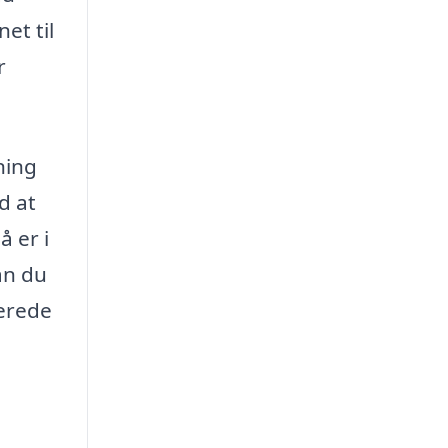
et til
r
ning
d at
 er i
n du
cerede