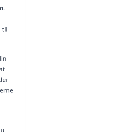
m.
til
din
at
der
derne
l
du