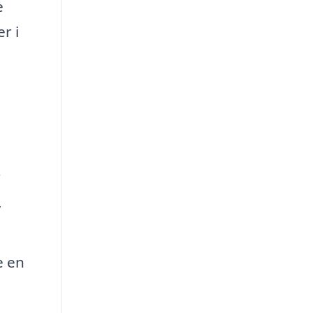
e
r i
r
,
e en