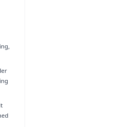
ing,
ler
ing
t
rhed