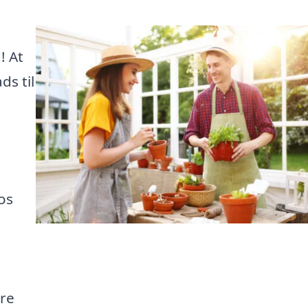
! At
ds til
os
re