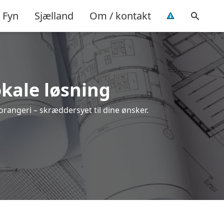
Fyn
Sjælland
Om / kontakt
okale løsning
 orangeri – skræddersyet til dine ønsker.