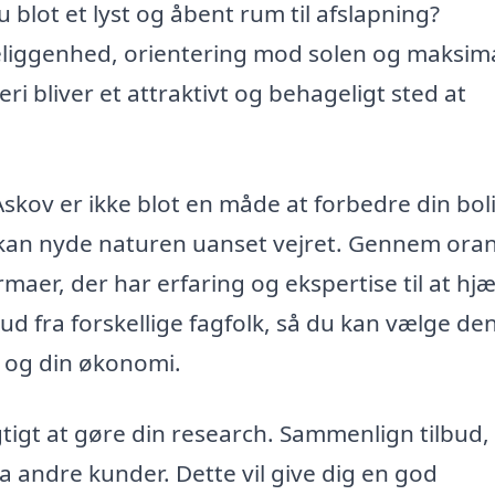
u blot et lyst og åbent rum til afslapning?
 beliggenhed, orientering mod solen og maksim
ri bliver et attraktivt og behageligt sted at
i Askov er ikke blot en måde at forbedre din bol
kan nyde naturen uanset vejret. Gennem oran
rmaer, der har erfaring og ekspertise til at hj
ud fra forskellige fagfolk, så du kan vælge de
v og din økonomi.
gtigt at gøre din research. Sammenlign tilbud,
ra andre kunder. Dette vil give dig en god