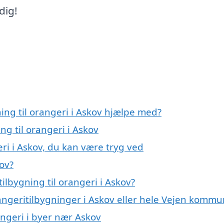
dig!
ning til orangeri i Askov hjælpe med?
ng til orangeri i Askov
eri i Askov, du kan være tryg ved
kov?
ilbygning til orangeri i Askov?
angeritilbygninger i Askov eller hele Vejen komm
rangeri i byer nær Askov