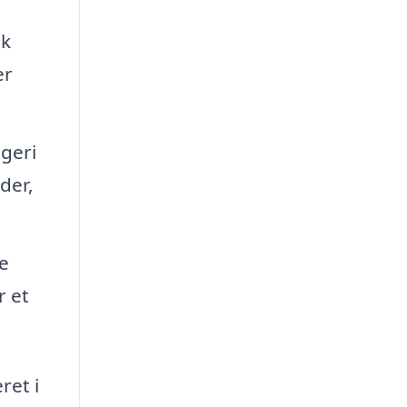
sk
er
geri
der,
te
r et
ret i