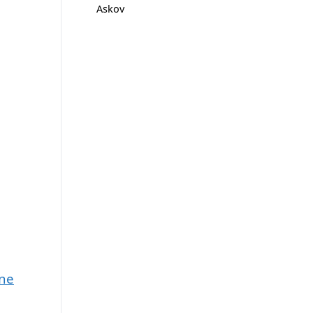
Askov
une