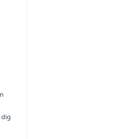
an
 dig