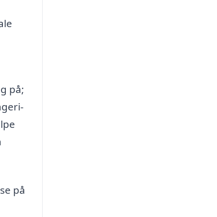
ale
ig på;
geri-
ælpe
n
 se på