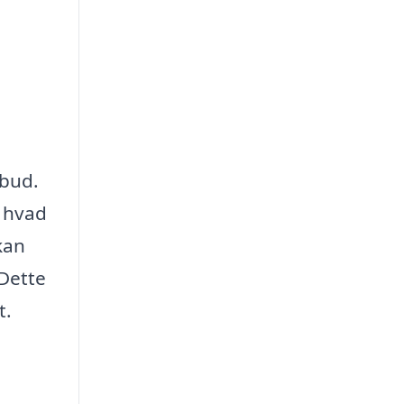
lbud.
, hvad
 kan
 Dette
t.