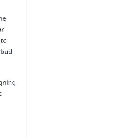
ine
ar
ste
lbud
ygning
d