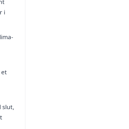
nt
 i
lima-
 et
 slut,
t