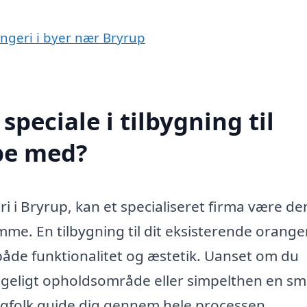
rangeri i byer nær Bryrup
peciale i tilbygning til
lpe med?
ri i Bryrup, kan et specialiseret firma være de
ømme. En tilbygning til dit eksisterende orange
både funktionalitet og æstetik. Uanset om du
hyggeligt opholdsområde eller simpelthen en s
fagfolk guide dig gennem hele processen.