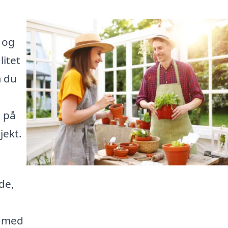
 og
itet
m du
g på
jekt.
de,
g med