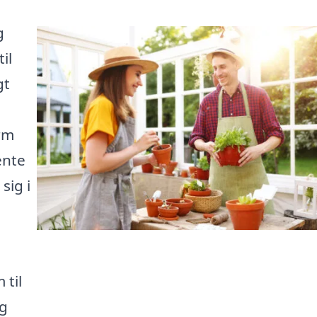
g
il
gt
orm
ente
sig i
 til
ig