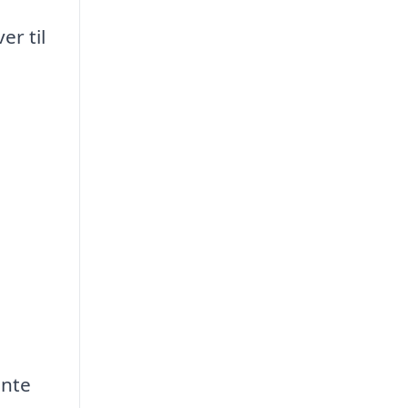
er til
ente