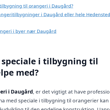
ilbygning til orangeri i Daugård?
rangeritilbygninger i Daugård eller hele Hedenste
orangeri i byer nær Daugård
peciale i tilbygning til
ælpe med?
geri i Daugård
, er det vigtigt at have professi
ma med speciale i tilbygning til orangerier kan
éudvikling til den endelige konstruktion. Uan