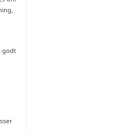
ning,
t godt
sser