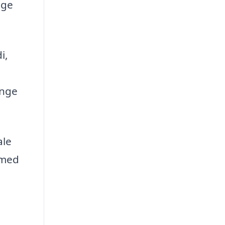
ige
i,
ange
ale
 med