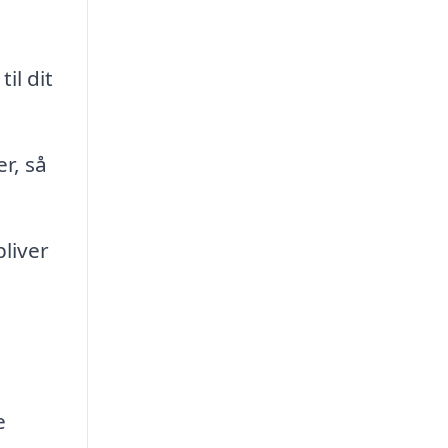
il dit
r, så
liver
e