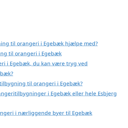
ning til orangeri i Egebæk hjælpe med?
ing til orangeri i Egebæk
geri i Egebæk, du kan være tryg ved
gebæk?
ilbygning til orangeri i Egebæk?
angeritilbygninger i Egebæk eller hele Esbjerg
rangeri i nærliggende byer til Egebæk