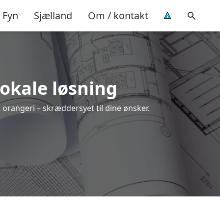
Fyn
Sjælland
Om / kontakt
lokale løsning
t orangeri – skræddersyet til dine ønsker.