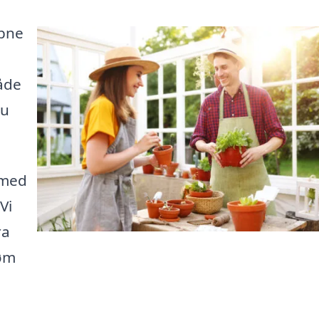
åbne
åde
du
 med
Vi
ra
røm