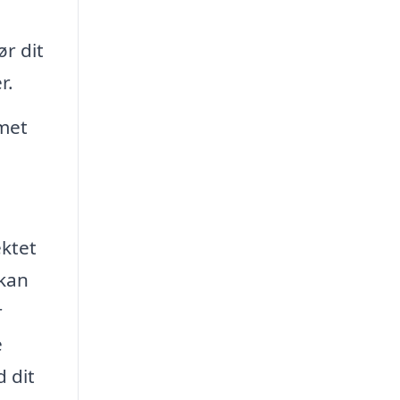
r dit
r.
mmet
ektet
 kan
r
e
d dit