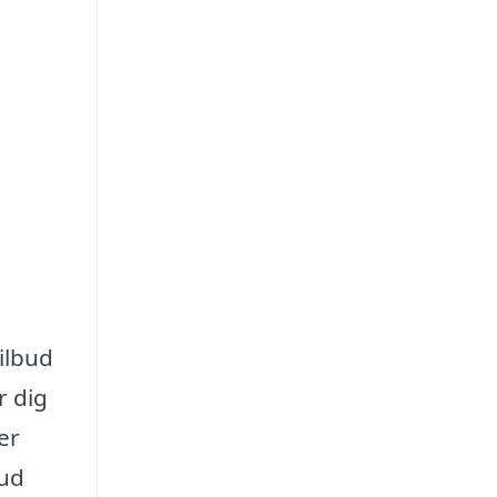
tilbud
r dig
er
bud