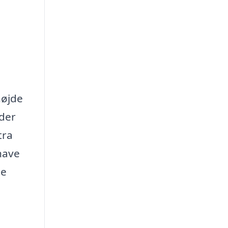
højde
 der
tra
have
ne