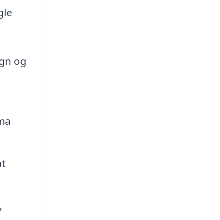
gle
ign og
ima
at
,