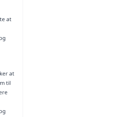
te at
 og
ker at
m til
ere
 og