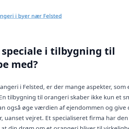
rangeri i byer nær Felsted
peciale i tilbygning til
lpe med?
orangeri i Felsted, er der mange aspekter, som 
En tilbygning til orangeri skaber ikke kun et 
 kan også øge værdien af ejendommen og give 
 uanset vejret. Et specialiseret firma har den
 at din drøm om et orangeri bliver til virkeligh