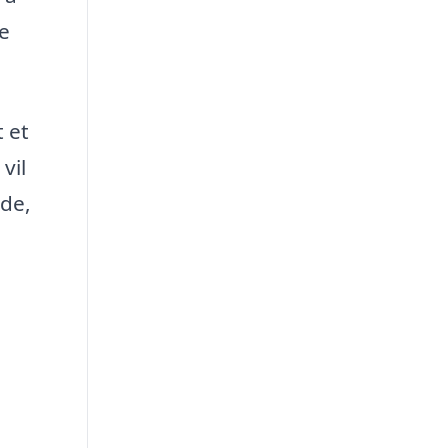
te
t et
vil
åde,