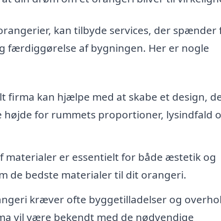
 orangerier, kan tilbyde services, der spænder 
og færdiggørelse af bygningen. Her er nogle
lt firma kan hjælpe med at skabe et design, d
age højde for rummets proportioner, lysindfald 
f materialer er essentielt for både æstetik og
 de bedste materialer til dit orangeri.
rangeri kræver ofte byggetilladelser og overho
irma vil være bekendt med de nødvendige