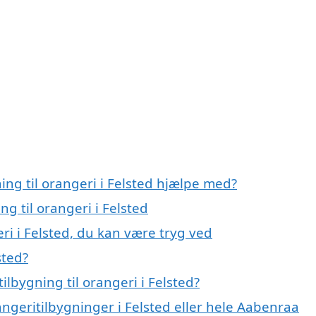
ing til orangeri i Felsted hjælpe med?
ng til orangeri i Felsted
eri i Felsted, du kan være tryg ved
sted?
lbygning til orangeri i Felsted?
angeritilbygninger i Felsted eller hele Aabenraa