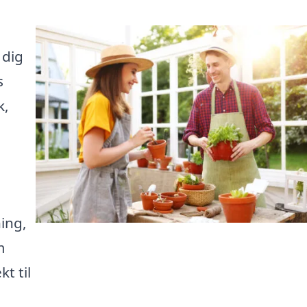
 dig
s
k,
ning,
m
t til