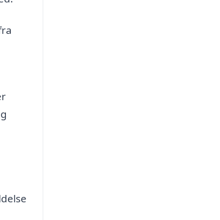
fra
er
og
ldelse