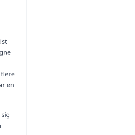
dst
igne
 flere
ar en
 sig
n