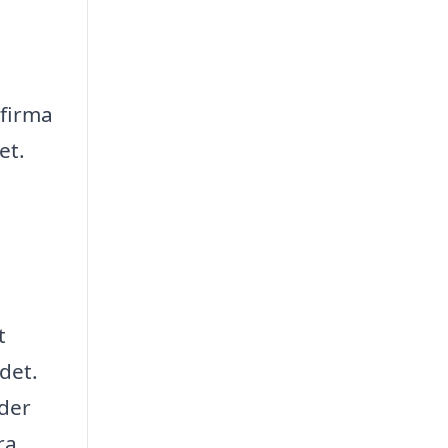
 firma
et.
t
jdet.
 der
ra