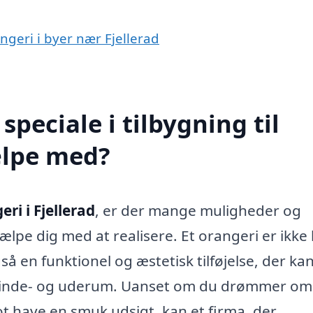
angeri i byer nær Fjellerad
peciale i tilbygning til
jælpe med?
eri i Fjellerad
, er der mange muligheder og
ælpe dig med at realisere. Et orangeri er ikke 
så en funktionel og æstetisk tilføjelse, der ka
 inde- og uderum. Uanset om du drømmer om
lot have en smuk udsigt, kan et firma, der