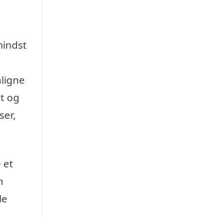
mindst
nligne
et og
ser,
 et
n
le