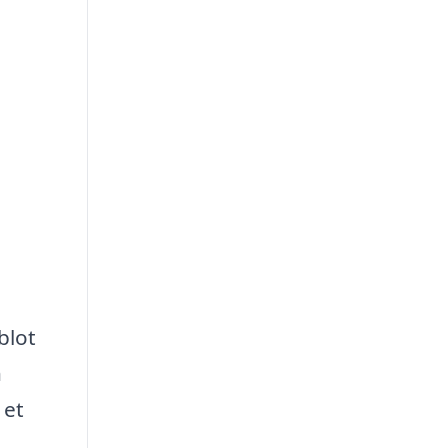
blot
n
 et