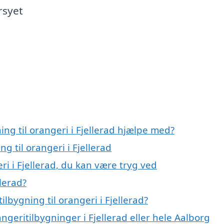
rsyet
ing til orangeri i Fjellerad hjælpe med?
ng til orangeri i Fjellerad
ri i Fjellerad, du kan være tryg ved
llerad?
lbygning til orangeri i Fjellerad?
ngeritilbygninger i Fjellerad eller hele Aalborg