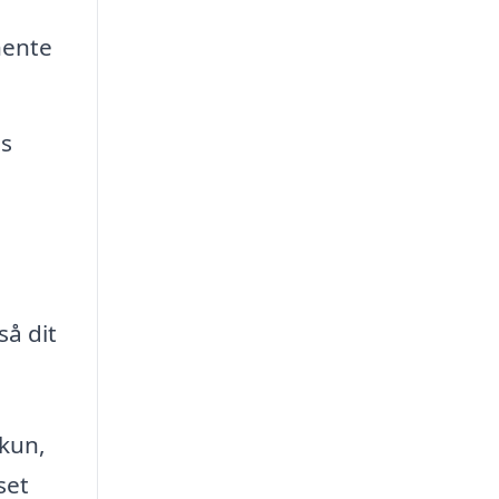
hente
es
så dit
kun,
set