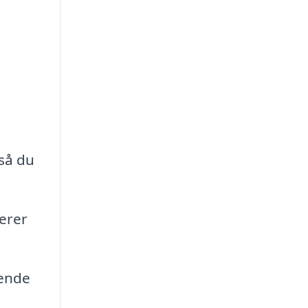
 så du
erer
lende