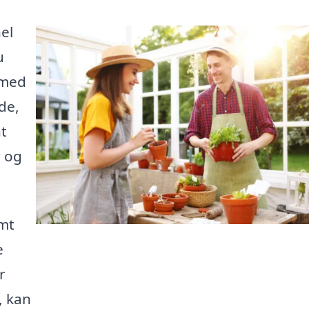
el
u
 med
de,
t
r og
emt
e
r
, kan