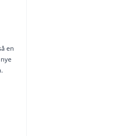
så en
 nye
n.