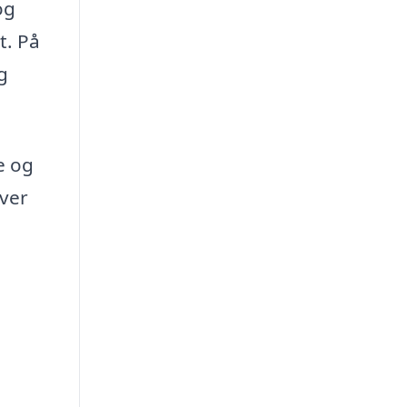
og
t. På
g
de og
iver