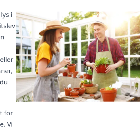
ys i
itslev
in
.
eller
nner,
 du
t for
e. Vi