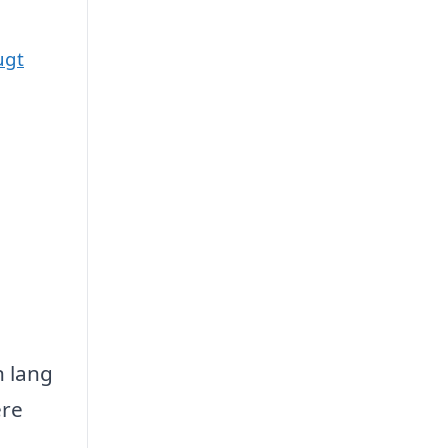
ugt
n lang
ere