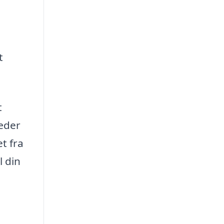
t
t
æder
t fra
l din