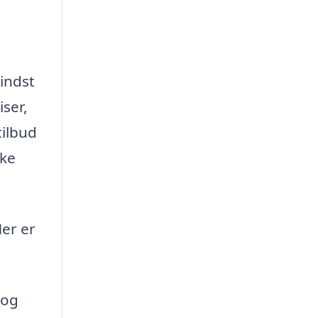
mindst
iser,
tilbud
lke
Her er
 og