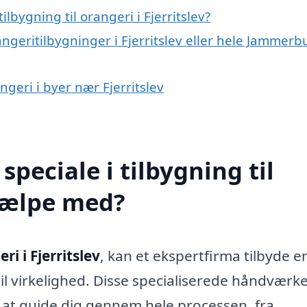
lbygning til orangeri i Fjerritslev?
ngeritilbygninger i Fjerritslev eller hele Jammerb
angeri i byer nær Fjerritslev
peciale i tilbygning til
hjælpe med?
ri i Fjerritslev
, kan et ekspertfirma tilbyde e
til virkelighed. Disse specialiserede håndværk
 at guide dig gennem hele processen, fra