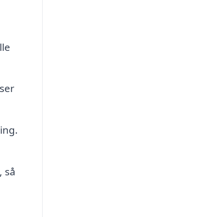
lle
ser
ing.
, så