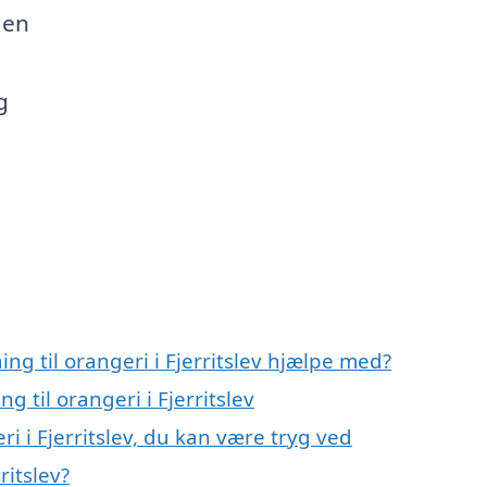
den
g
ing til orangeri i Fjerritslev hjælpe med?
g til orangeri i Fjerritslev
ri i Fjerritslev, du kan være tryg ved
ritslev?