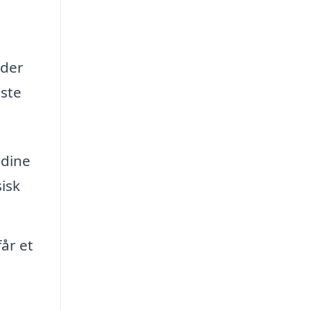
nder
gste
 dine
isk
år et