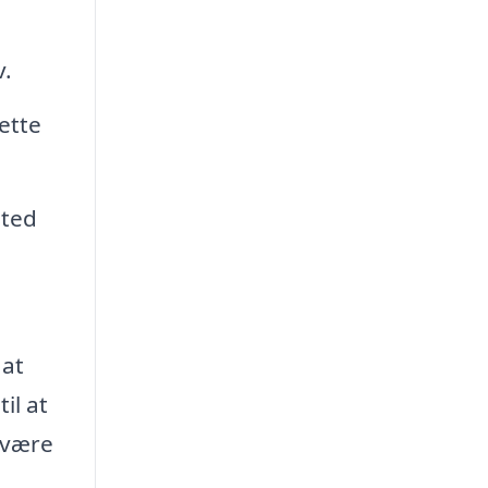
v.
ette
sted
 at
il at
 være