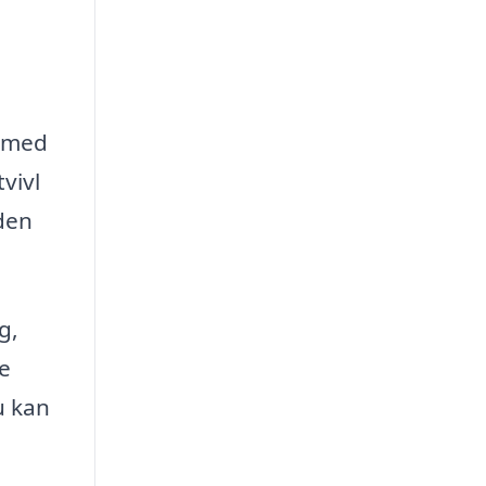
t med
vivl
 den
g,
e
u kan