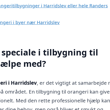
angeritilbygninger i Harridslev eller hele Randers
rangeri i byer nær Harridslev
peciale i tilbygning til
hjælpe med?
eri i Harridslev
, er det vigtigt at samarbejde
på området. En tilbygning til orangeri kan give
ionelt. Med den rette professionelle hjælp ka
lder dine behov, men også bliver et smukt og