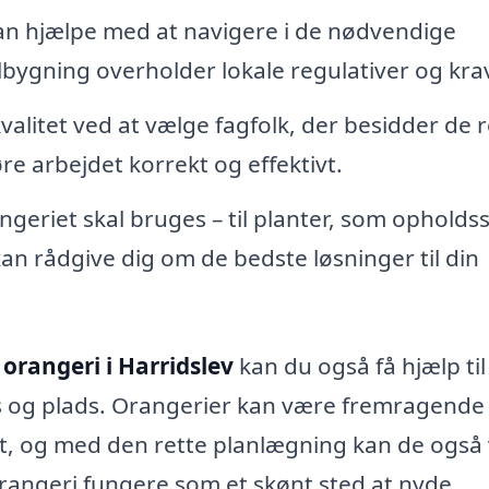
kan hjælpe med at navigere i de nødvendige
tilbygning overholder lokale regulativer og kra
kvalitet ved at vælge fagfolk, der besidder de r
re arbejdet korrekt og effektivt.
geriet skal bruges – til planter, som opholds
 kan rådgive dig om de bedste løsninger til din
l orangeri i Harridslev
kan du også få hjælp til
s og plads. Orangerier kan være fremragende t
t, og med den rette planlægning kan de også
orangeri fungere som et skønt sted at nyde