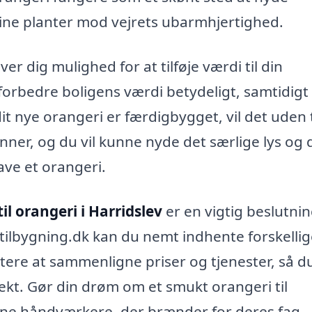
ine planter mod vejrets ubarmhjertighed.
ver dig mulighed for at tilføje værdi til din
 forbedre boligens værdi betydeligt, samtidig
it nye orangeri er færdigbygget, vil det uden t
enner, og du vil kunne nyde det særlige lys og
ave et orangeri.
til orangeri i Harridslev
er en vigtig beslutnin
ilbygning.dk kan du nemt indhente forskellig
ettere at sammenligne priser og tjenester, så d
jekt. Gør din drøm om et smukt orangeri til
rne håndværkere, der brænder for deres fag.