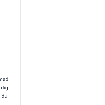
 med
 dig
n du