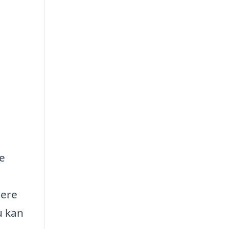
re
lere
u kan