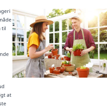
ngeri
 måde
til
n
inde
ud
igt at
ste