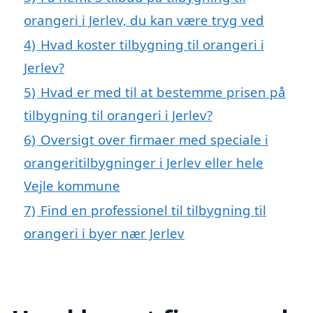
orangeri i Jerlev, du kan være tryg ved
4)
Hvad koster tilbygning til orangeri i
Jerlev?
5)
Hvad er med til at bestemme prisen på
tilbygning til orangeri i Jerlev?
6)
Oversigt over firmaer med speciale i
orangeritilbygninger i Jerlev eller hele
Vejle kommune
7)
Find en professionel til tilbygning til
orangeri i byer nær Jerlev