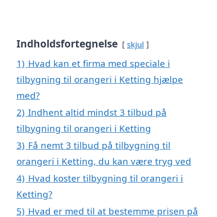
Indholdsfortegnelse
skjul
1)
Hvad kan et firma med speciale i
tilbygning til orangeri i Ketting hjælpe
med?
2)
Indhent altid mindst 3 tilbud på
tilbygning til orangeri i Ketting
3)
Få nemt 3 tilbud på tilbygning til
orangeri i Ketting, du kan være tryg ved
4)
Hvad koster tilbygning til orangeri i
Ketting?
5)
Hvad er med til at bestemme prisen på