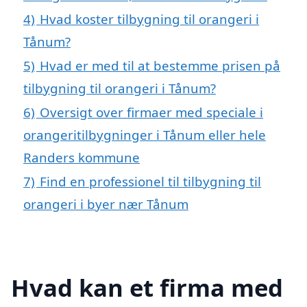
4)
Hvad koster tilbygning til orangeri i
Tånum?
5)
Hvad er med til at bestemme prisen på
tilbygning til orangeri i Tånum?
6)
Oversigt over firmaer med speciale i
orangeritilbygninger i Tånum eller hele
Randers kommune
7)
Find en professionel til tilbygning til
orangeri i byer nær Tånum
Hvad kan et firma med