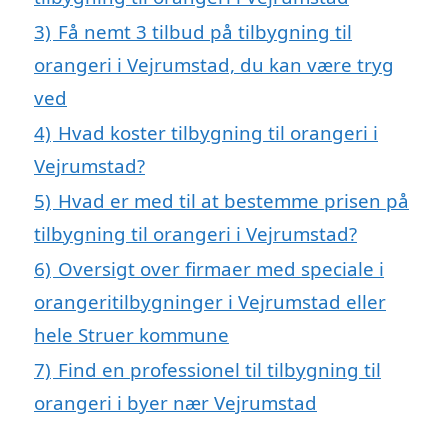
3)
Få nemt 3 tilbud på tilbygning til
orangeri i Vejrumstad, du kan være tryg
ved
4)
Hvad koster tilbygning til orangeri i
Vejrumstad?
5)
Hvad er med til at bestemme prisen på
tilbygning til orangeri i Vejrumstad?
6)
Oversigt over firmaer med speciale i
orangeritilbygninger i Vejrumstad eller
hele Struer kommune
7)
Find en professionel til tilbygning til
orangeri i byer nær Vejrumstad