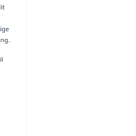
it
lige
ing.
il