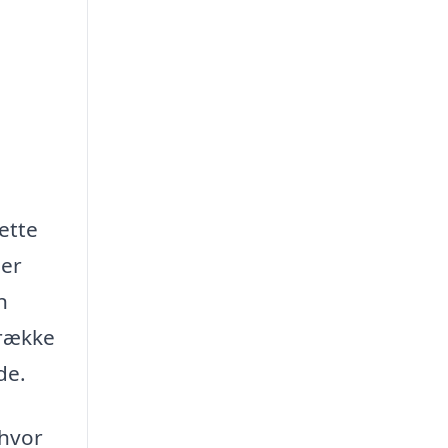
rette
ler
n
 række
de.
 hvor