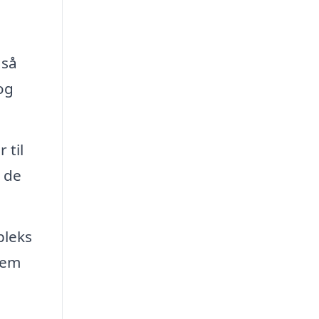
 så
og
 til
m de
pleks
nem