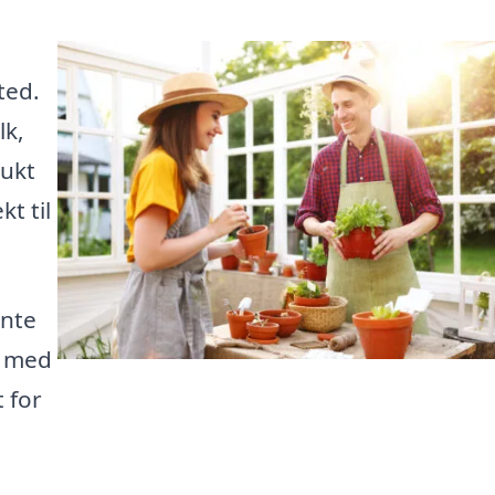
ted.
lk,
mukt
t til
ente
g med
t for