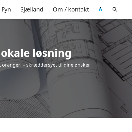
Fyn
Sjælland
Om / kontakt
 lokale løsning
t orangeri – skræddersyet til dine ønsker.