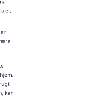
rma
krer,
 er
 være
ke
 hjem.
frugt
n, kan