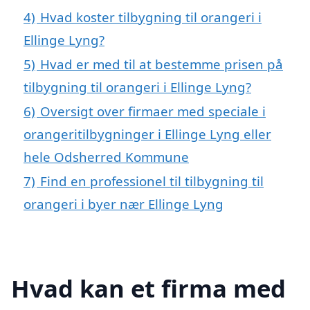
4)
Hvad koster tilbygning til orangeri i
Ellinge Lyng?
5)
Hvad er med til at bestemme prisen på
tilbygning til orangeri i Ellinge Lyng?
6)
Oversigt over firmaer med speciale i
orangeritilbygninger i Ellinge Lyng eller
hele Odsherred Kommune
7)
Find en professionel til tilbygning til
orangeri i byer nær Ellinge Lyng
Hvad kan et firma med