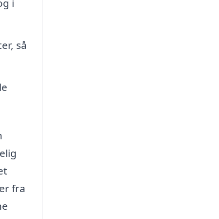
og i
er, så
le
n
elig
et
er fra
ne