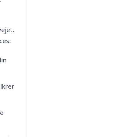
ejet.
ces:
din
ikrer
ve