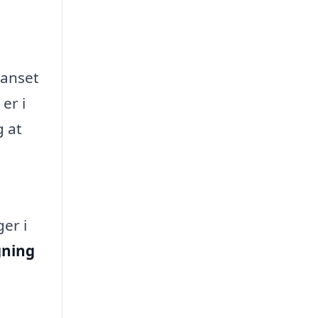
Uanset
er i
g at
er i
gning