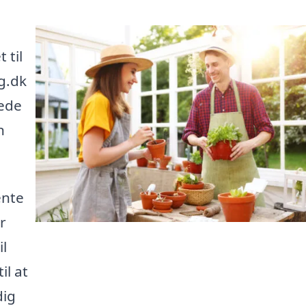
 til
g.dk
rede
n
ente
r
il
il at
dig