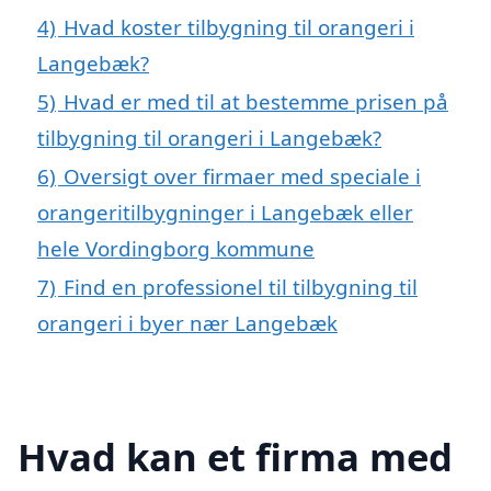
4)
Hvad koster tilbygning til orangeri i
Langebæk?
5)
Hvad er med til at bestemme prisen på
tilbygning til orangeri i Langebæk?
6)
Oversigt over firmaer med speciale i
orangeritilbygninger i Langebæk eller
hele Vordingborg kommune
7)
Find en professionel til tilbygning til
orangeri i byer nær Langebæk
Hvad kan et firma med