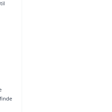
il
e
finde