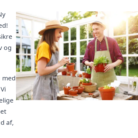
Ny
ed!
sikre
v og
ig med
 Vi
elige
 et
d af,