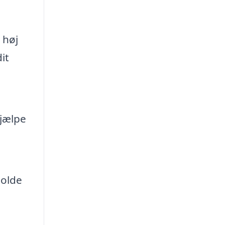
 høj
it
hjælpe
holde