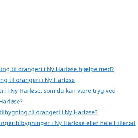
ning til orangeri i Ny Harløse hjælpe med?
ng til orangeri i Ny Harløse
geri i Ny Harløse, som du kan være tryg ved
 Harløse?
ilbygning til orangeri i Ny Harløse?
ngeritilbygninger i Ny Harløse eller hele Hillerød