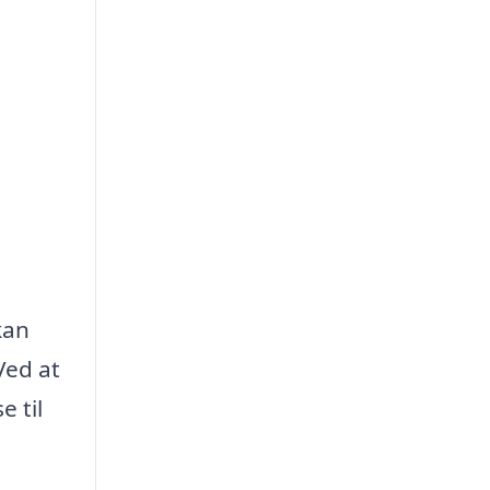
kan
Ved at
e til