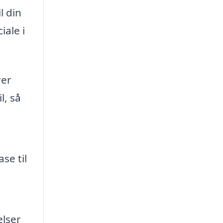
l din
iale i
rer
l, så
se til
elser