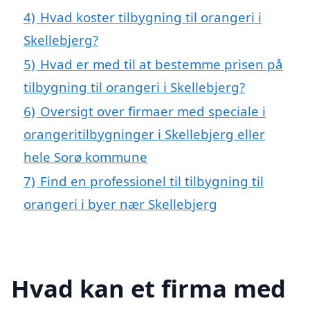
4)
Hvad koster tilbygning til orangeri i
Skellebjerg?
5)
Hvad er med til at bestemme prisen på
tilbygning til orangeri i Skellebjerg?
6)
Oversigt over firmaer med speciale i
orangeritilbygninger i Skellebjerg eller
hele Sorø kommune
7)
Find en professionel til tilbygning til
orangeri i byer nær Skellebjerg
Hvad kan et firma med