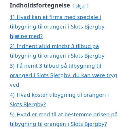
Indholdsfortegnelse
skjul
1)
Hvad kan et firma med speciale i
tilbygning til orangeri i Slots Bjergby
hjælpe med?
2)
Indhent altid mindst 3 tilbud på
tilbygning til orangeri i Slots Bjergby
3)
Få nemt 3 tilbud på tilbygning til
orangeri i Slots Bjergby, du kan være tryg
ved
4)
Hvad koster tilbygning til orangeri i
Slots Bjergby?
5)
Hvad er med til at bestemme prisen på
tilbygning til orangeri i Slots Bjergby?