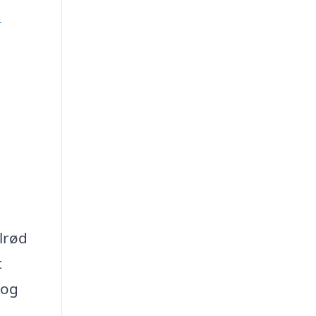
d
olrød
t
 og