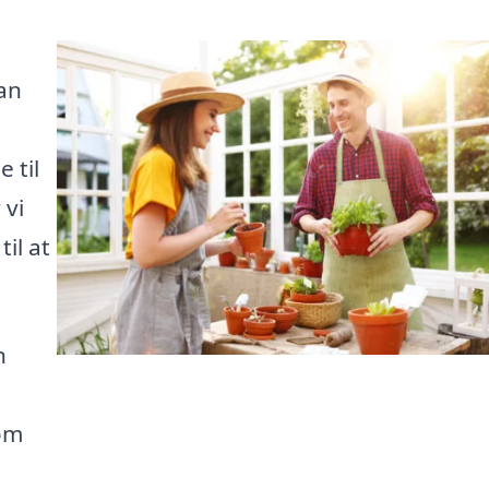
kan
 til
 vi
til at
n
om