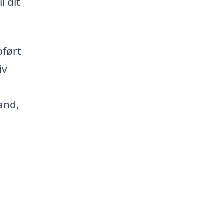
l dit
pført
iv
rand,