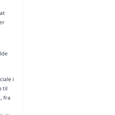
at
er
lde
iale i
 til
, fra