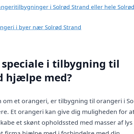
ngeritilbygninger i Solrød Strand eller hele Solrø
rangeri i byer nær Solrød Strand
peciale i tilbygning til
nd hjælpe med?
m et orangeri, er tilbygning til orangeri i S
re. Et orangeri kan give dig muligheden for a
skabe et skønt opholdssted med masser af lys
t firma hjælpe med i forbindelse med din