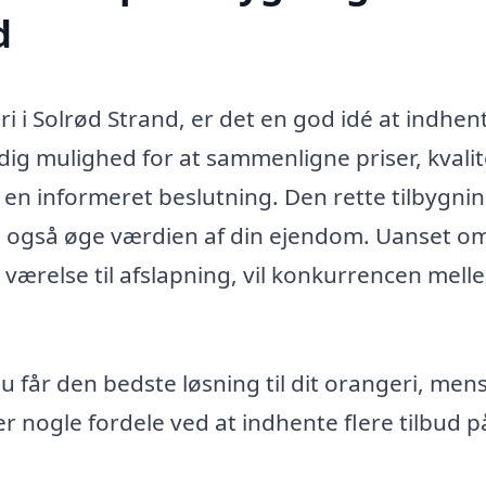
d
ri i Solrød Strand, er det en god idé at indhen
r dig mulighed for at sammenligne priser, kvali
fe en informeret beslutning. Den rette tilbygni
en også øge værdien af din ejendom. Uanset o
et værelse til afslapning, vil konkurrencen mell
du får den bedste løsning til dit orangeri, men
 nogle fordele ved at indhente flere tilbud p