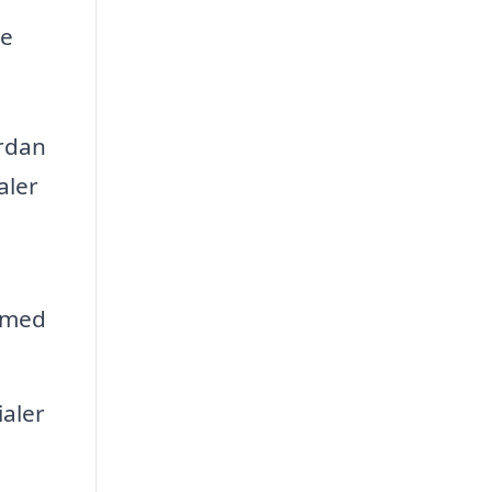
de
ordan
aler
e med
aler