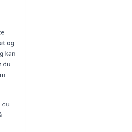
te
tet og
ng kan
m du
em
s du
å