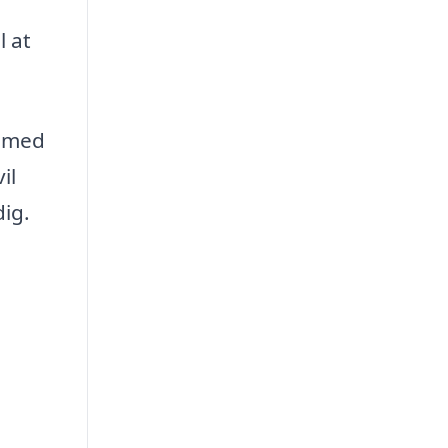
l at
t med
il
dig.