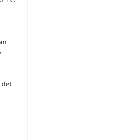
kan
e
å det