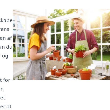
 skabe
rens
en af
an du
r og
t for
an
et
er at