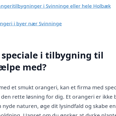
angeritilbygninger i Svinninge eller hele Holbæk
rangeri i byer nær Svinninge
peciale i tilbygning til
jælpe med?
ed et smukt orangeri, kan et firma med speci
den rette løsning for dig. Et orangeri er ikke 
n nyde naturen, øge dit lysindfald og skabe en
oldning. Uanset om du ønsker at dyrke planter