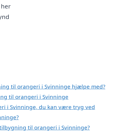
 her
gynd
ning til orangeri i Svinninge hjælpe med?
ng til orangeri i Svinninge
eri i Svinninge, du kan være tryg ved
inninge?
ilbygning til orangeri i Svinninge?