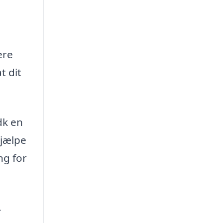
d
ere
t dit
dk en
hjælpe
ng for
.