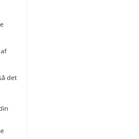
de
 af
så det
din
de