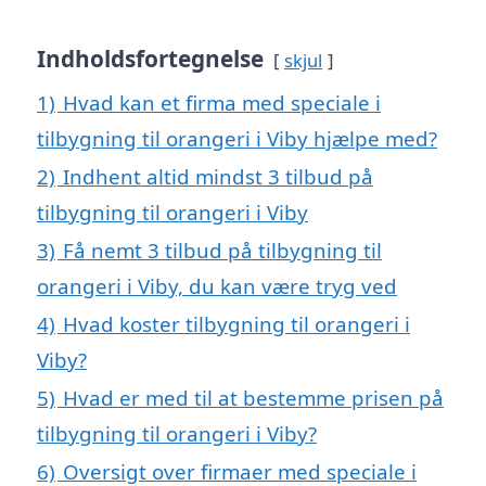
Indholdsfortegnelse
skjul
1)
Hvad kan et firma med speciale i
tilbygning til orangeri i Viby hjælpe med?
2)
Indhent altid mindst 3 tilbud på
tilbygning til orangeri i Viby
3)
Få nemt 3 tilbud på tilbygning til
orangeri i Viby, du kan være tryg ved
4)
Hvad koster tilbygning til orangeri i
Viby?
5)
Hvad er med til at bestemme prisen på
tilbygning til orangeri i Viby?
6)
Oversigt over firmaer med speciale i