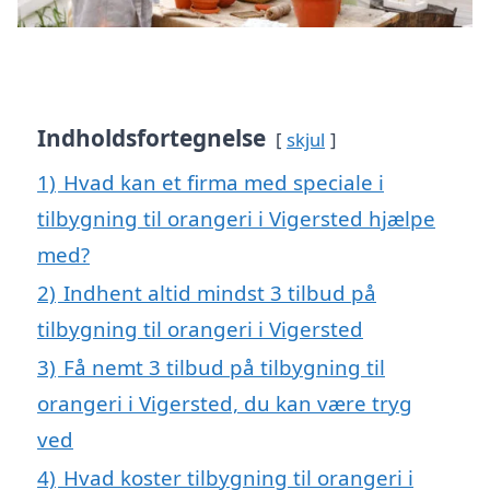
Indholdsfortegnelse
skjul
1)
Hvad kan et firma med speciale i
tilbygning til orangeri i Vigersted hjælpe
med?
2)
Indhent altid mindst 3 tilbud på
tilbygning til orangeri i Vigersted
3)
Få nemt 3 tilbud på tilbygning til
orangeri i Vigersted, du kan være tryg
ved
4)
Hvad koster tilbygning til orangeri i