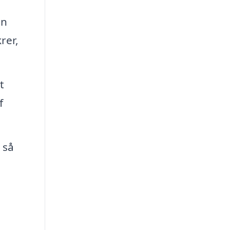
en
rer,
t
f
 så