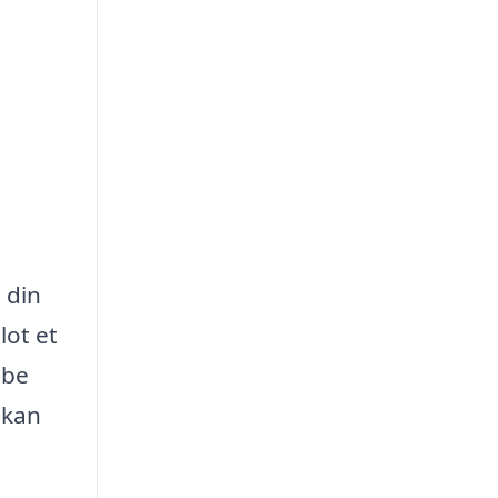
 din
lot et
abe
 kan