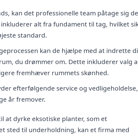
ds, kan det professionelle team påtage sig d
nkluderer alt fra fundament til tag, hvilket sik
øjeste standard.
geprocessen kan de hjælpe med at indrette di
e rum, du drømmer om. Dette inkluderer valg a
erligere fremhæver rummets skønhed.
der efterfølgende service og vedligeholdelse,
nge år fremover.
 at dyrke eksotiske planter, som et
t sted til underholdning, kan et firma med