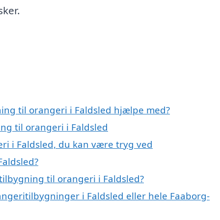
sker.
ing til orangeri i Faldsled hjælpe med?
ng til orangeri i Faldsled
eri i Faldsled, du kan være tryg ved
Faldsled?
lbygning til orangeri i Faldsled?
ngeritilbygninger i Faldsled eller hele Faaborg-