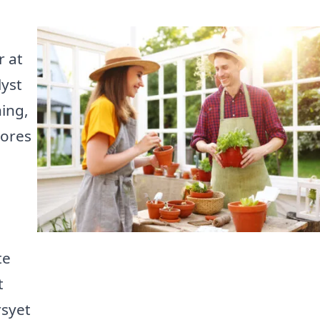
r at
lyst
ing,
vores
e
te
t
rsyet