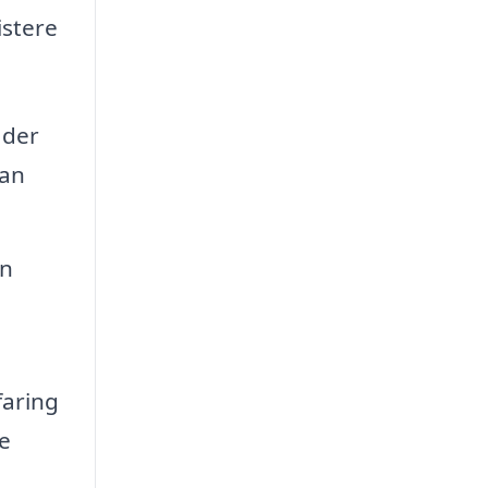
istere
 der
man
in
faring
le