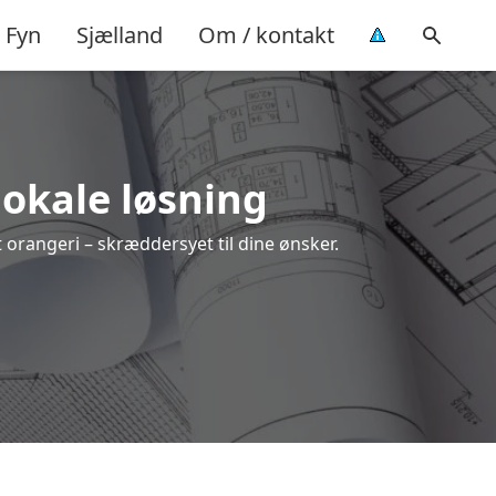
Fyn
Sjælland
Om / kontakt
 lokale løsning
t orangeri – skræddersyet til dine ønsker.