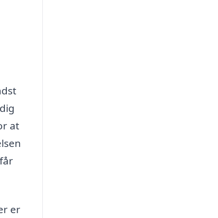
ndst
 dig
or at
elsen
får
er er