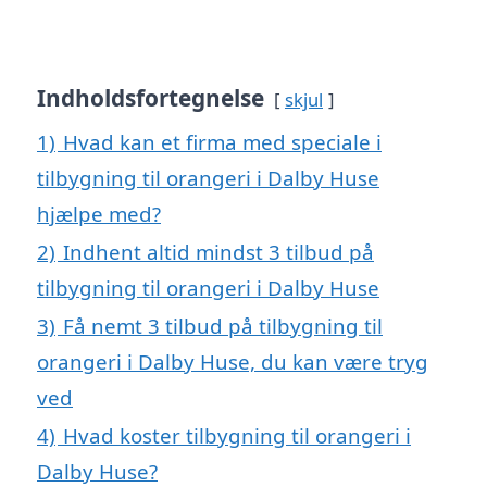
Indholdsfortegnelse
skjul
1)
Hvad kan et firma med speciale i
tilbygning til orangeri i Dalby Huse
hjælpe med?
2)
Indhent altid mindst 3 tilbud på
tilbygning til orangeri i Dalby Huse
3)
Få nemt 3 tilbud på tilbygning til
orangeri i Dalby Huse, du kan være tryg
ved
4)
Hvad koster tilbygning til orangeri i
Dalby Huse?