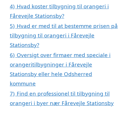
4)
Hvad koster tilbygning til orangeri i
Fårevejle Stationsby?
5)
Hvad er med til at bestemme prisen på
tilbygning til orangeri i Fårevejle
Stationsby?
6)
Oversigt over firmaer med speciale i
orangeritilbygninger i Fårevejle
Stationsby eller hele Odsherred
kommune
7)
Find en professionel til tilbygning til
orangeri i byer nær Fårevejle Stationsby