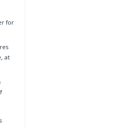
r for
øres
, at
å
f
s