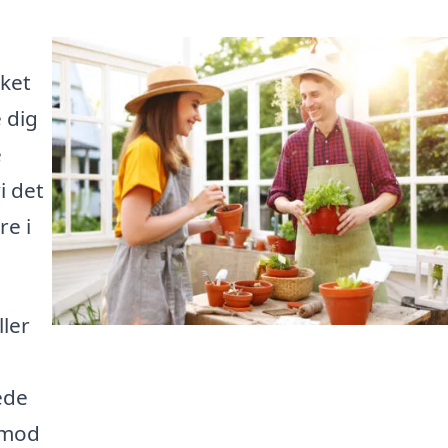
kket
 dig
e
i det
re i
ller
ede
e mod