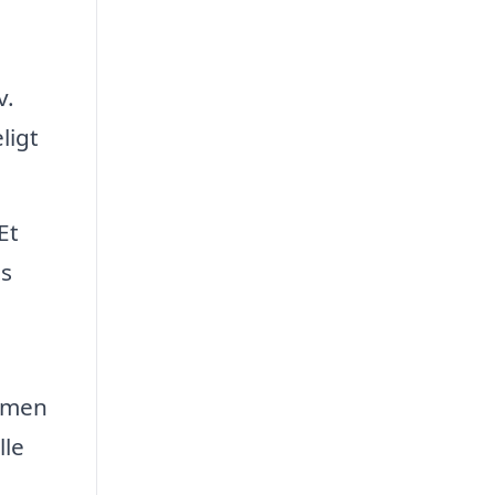
v.
ligt
Et
is
, men
lle