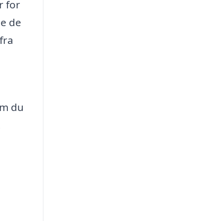
r for
de de
fra
om du
t