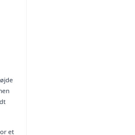
højde
 men
dt
or et