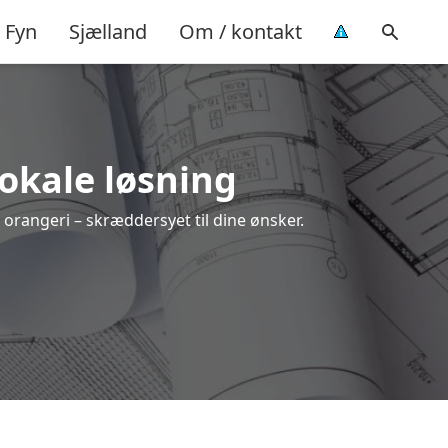
Fyn
Sjælland
Om / kontakt
lokale løsning
t orangeri – skræddersyet til dine ønsker.