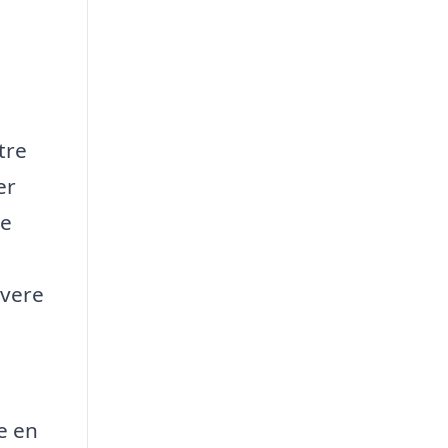
tre
er
de
evere
e en