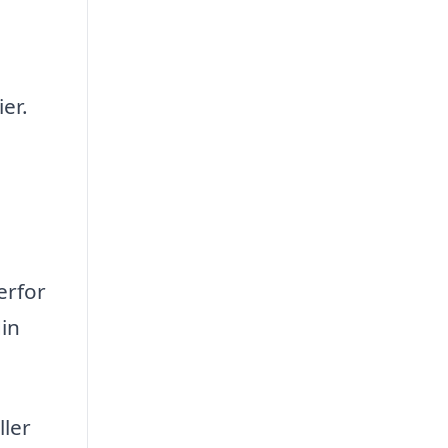
er.
erfor
din
ller