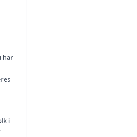
e
u har
eres
lk i
r