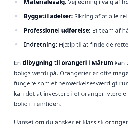
Materialevalg:
Vejledning i valg af h
Byggetilladelser:
Sikring af at alle r
Professionel udførelse:
Et team af h
Indretning:
Hjælp til at finde de rett
En
tilbygning til orangeri i Mårum
kan o
boligs værdi på. Orangerier er ofte meget
fungere som et bemærkelsesværdigt rum t
kan det at investere i et orangeri være e
bolig i fremtiden.
Uanset om du ønsker et klassisk orangeri