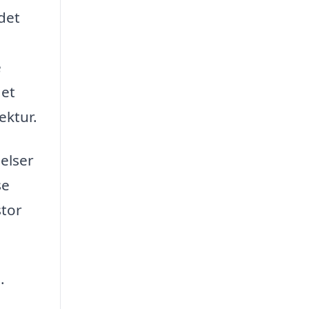
det
e
 et
ektur.
elser
se
stor
.