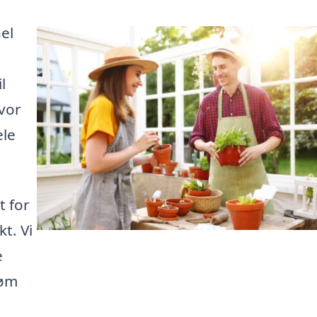
el
l
vor
ele
t for
kt. Vi
e
røm