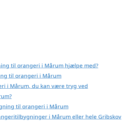
ning til orangeri i Mårum hjælpe med?
ing til orangeri i Mårum
geri i Mårum, du kan være tryg ved
årum?
gning til orangeri i Mårum
angeritilbygninger i Mårum eller hele Gribskov