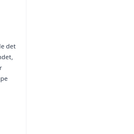
de det
ndet,
r
lpe